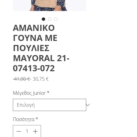
ΑΜΑΝΙΚΟ
ΓΟΥΝΑ ΜΕ
ΠΟΥΛΙΕΣ
MAYORAL 21-
07413-072
Κανονική
Τιμή
 41,00 € 
30,75 €
τιμή
Έκπτωσης
Μέγεθος Junior
*
Ποσότητα
*