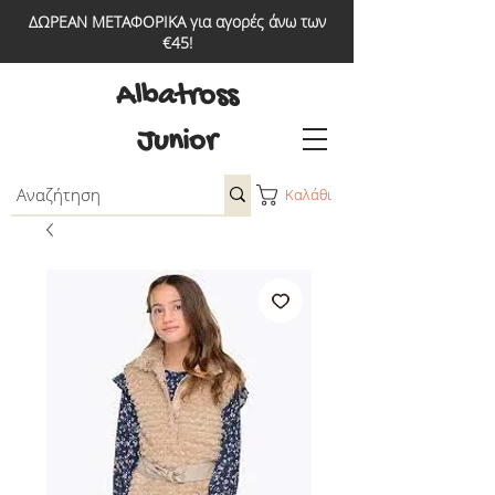
ΔΩΡΕΑΝ ΜΕΤΑΦΟΡΙΚΑ για αγορές άνω των
€45!
Albatross
Junior
Καλάθι