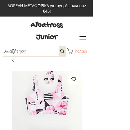
ΔΩΡΕΑΝ ΜΕΤΑΦΟΡΙΚΑ για αγορές άνω των
€45!
Albatross
Junior
Καλάθι