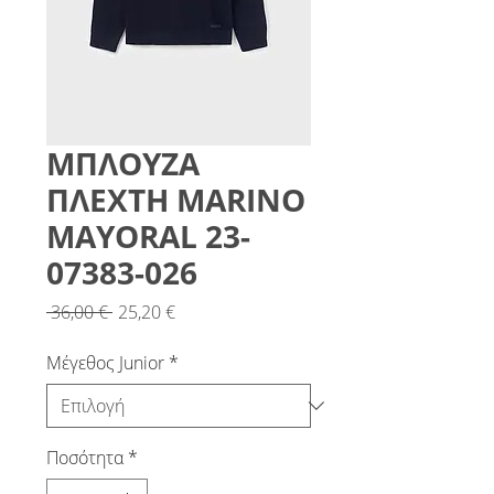
ΜΠΛΟΥΖΑ
ΠΛΕΧΤΗ MARINO
MAYORAL 23-
07383-026
Κανονική
Τιμή
 36,00 € 
25,20 €
τιμή
Έκπτωσης
Μέγεθος Junior
*
Ποσότητα
*