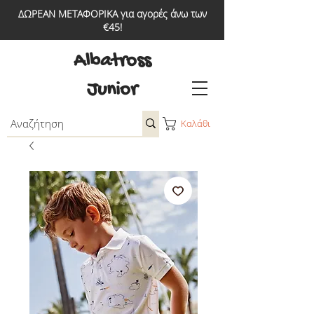
ΔΩΡΕΑΝ ΜΕΤΑΦΟΡΙΚΑ για αγορές άνω των
€45!
Albatross
Junior
Καλάθι