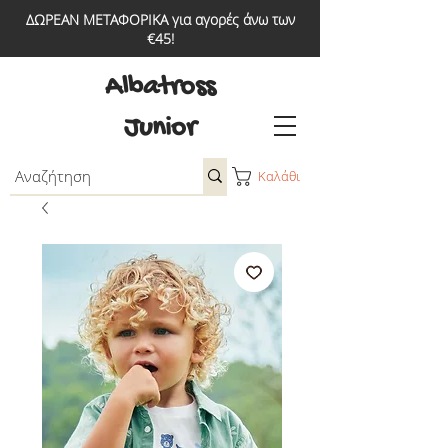
ΔΩΡΕΑΝ ΜΕΤΑΦΟΡΙΚΑ για αγορές άνω των
€45!
Albatross
Junior
Καλάθι