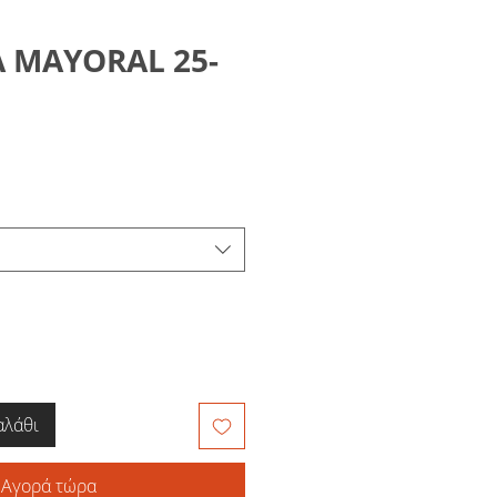
 MAYORAL 25-
1
μή
κπτωσης
αλάθι
Αγορά τώρα