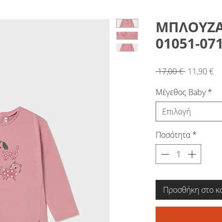
ΜΠΛΟΥΖΑ
01051-07
Κανονική
Τι
 17,00 € 
11,90 €
τιμή
Έ
Μέγεθος Baby
*
Επιλογή
Ποσότητα
*
Προσθήκη στο κ