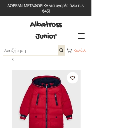
ΔΩΡΕΑΝ ΜΕΤΑΦΟΡΙΚΑ για αγορές άνω των
€45!
Albatross
Junior
Καλάθι