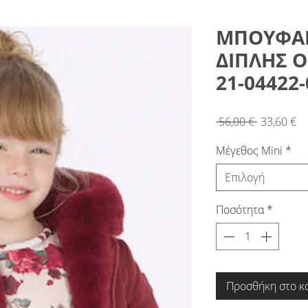
ΜΠΟΥΦΑ
ΔΙΠΛΗΣ 
21-04422-
Κανονική
Τι
 56,00 € 
33,60 €
τιμή
Έ
Μέγεθος Mini
*
Επιλογή
Ποσότητα
*
Προσθήκη στο κ