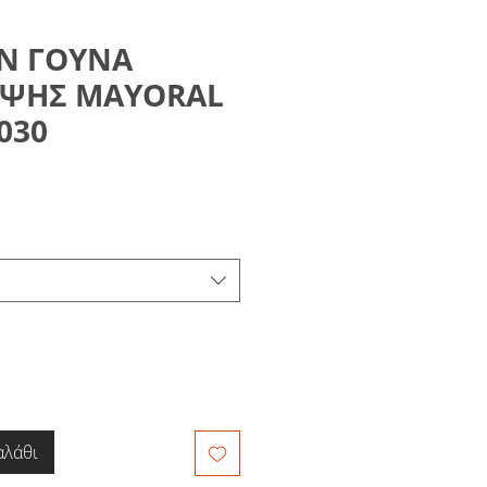
Ν ΓΟΥΝΑ
ΟΨΗΣ MAYORAL
030
μή
κπτωσης
αλάθι