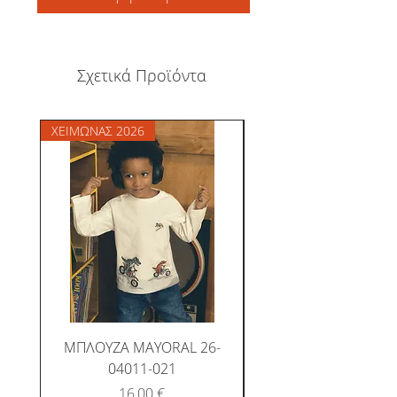
Σχετικά Προϊόντα
ΧΕΙΜΩΝΑΣ 2026
ΧΕΙΜΩΝΑΣ 2026
ΜΠΛΟΥΖΑ MAYORAL 26-
ΜΠΛΟΥΖΑ MAYORAL
04011-021
Τιμή
16,00 €