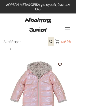
ΔΩΡΕΑΝ ΜΕΤΑΦΟΡΙΚΑ για αγορές άνω των
€45!
Albatross
Junior
Καλάθι