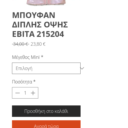
ΜΠΟΥΦΑΝ
ΔΙΠΛΗΣ ΟΨΗΣ
ΕΒΙΤΑ 215204
Κανονική
Τιμή
 34,00 € 
23,80 €
τιμή
Έκπτωσης
Μέγεθος Mini
*
Ποσότητα
*
Προσθήκη στο καλάθι
Αγορά τώρα