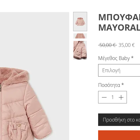
ΜΠΟΥΦΑΝ
MAYORAL 
Κανονική
Τι
 50,00 € 
35,00 €
τιμή
Έ
Μέγεθος Baby
*
Επιλογή
Ποσότητα
*
Προσθήκη στο κ