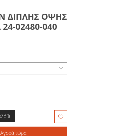
 ΔΙΠΛΗΣ ΟΨΗΣ
24-02480-040
μή
κπτωσης
αλάθι
Αγορά τώρα