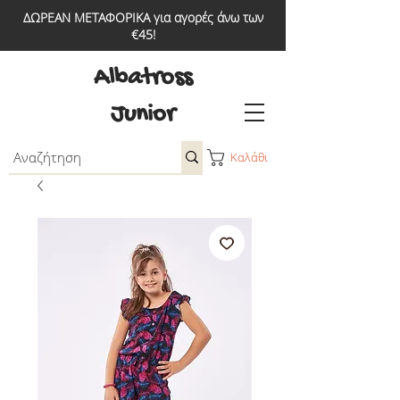
ΔΩΡΕΑΝ ΜΕΤΑΦΟΡΙΚΑ για αγορές άνω των
€45!
Albatross
Junior
Καλάθι