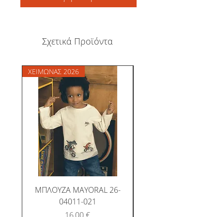
Σχετικά Προϊόντα
ΧΕΙΜΩΝΑΣ 2026
ΧΕΙΜΩΝΑΣ 2026
ΜΠΛΟΥΖΑ MAYORAL 26-
ΜΠΛΟΥΖΑ MAYORAL
04011-021
Τιμή
16,00 €