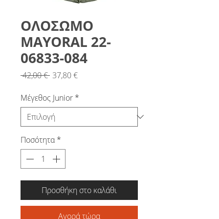
ΟΛΟΣΩΜΟ
MAYORAL 22-
06833-084
Κανονική
Τιμή
 42,00 € 
37,80 €
τιμή
Έκπτωσης
Μέγεθος Junior
*
Ποσότητα
*
Προσθήκη στο καλάθι
Αγορά τώρα