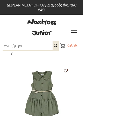
ΔΩΡΕΑΝ ΜΕΤΑΦΟΡΙΚΑ για αγορές άνω των
€45!
Albatross
Junior
Καλάθι