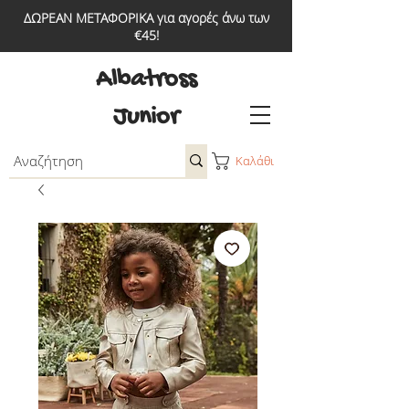
ΔΩΡΕΑΝ ΜΕΤΑΦΟΡΙΚΑ για αγορές άνω των
€45!
Albatross
Junior
Καλάθι