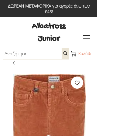
ΔΩΡΕΑΝ ΜΕΤΑΦΟΡΙΚΑ για αγορές άνω των
€45!
Albatross
Junior
Καλάθι