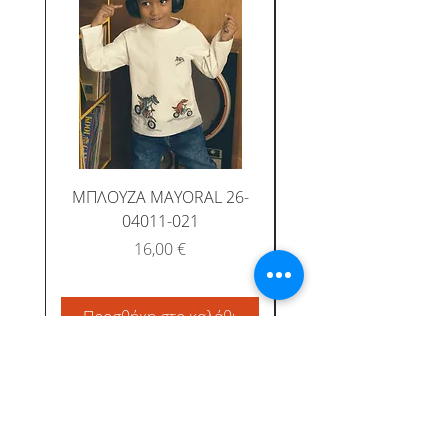
ΜΠΛΟΥΖΑ MAYORAL 26-
ΜΠΛΟΥΖΑ MAYORAL
04011-021
Τιμή
16,00 €
Προσθήκη στο καλάθι
Προσθήκη στο καλ