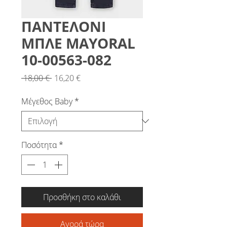
ΠΑΝΤΕΛΟΝΙ
ΜΠΛΕ MAYORAL
10-00563-082
Κανονική
Τιμή
 18,00 € 
16,20 €
τιμή
Έκπτωσης
Μέγεθος Baby
*
Ποσότητα
*
Προσθήκη στο καλάθι
Αγορά τώρα