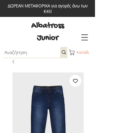
ΔΩΡΕΑΝ ΜΕΤΑΦΟΡΙΚΑ για αγορές άνω των
€45!
Albatross
Junior
Καλάθι