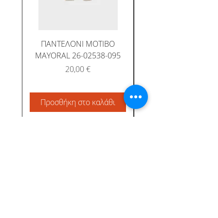
ΠΑΝΤΕΛΟΝΙ ΜΟΤΙΒΟ
MAYORAL 26-02538-095
Τιμή
20,00 €
Προσθήκη στο καλάθι
Προσθήκη στο καλ
Albatross Junior
Κεντρική
Το προφίλ μας