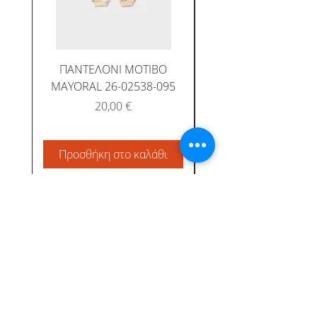
ΠΑΝΤΕΛΟΝΙ ΜΟΤΙΒΟ
MAYORAL 26-02538-095
Τιμή
20,00 €
Προσθήκη στο καλάθι
Προσθήκη στο καλ
Albatross Junior
Κεντρική
Το προφίλ μας