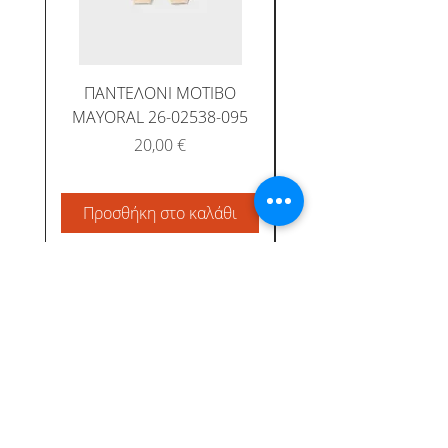
ΠΑΝΤΕΛΟΝΙ ΜΟΤΙΒΟ
MAYORAL 26-02538-095
Τιμή
20,00 €
Προσθήκη στο καλάθι
Προσθήκη στο καλ
Albatross Junior
Κεντρική
Το προφίλ μας