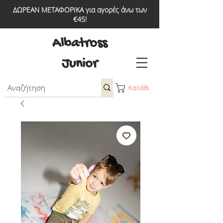
ΔΩΡΕΑΝ ΜΕΤΑΦΟΡΙΚΑ για αγορές άνω των
€45!
Albatross
Junior
Καλάθι