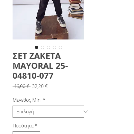
ΣΕΤ ΖΑΚΕΤΑ
MAYORAL 25-
04810-077
Κανονική
Τιμή
 46,00 € 
32,20 €
τιμή
Έκπτωσης
Μέγεθος Mini
*
Ποσότητα
*