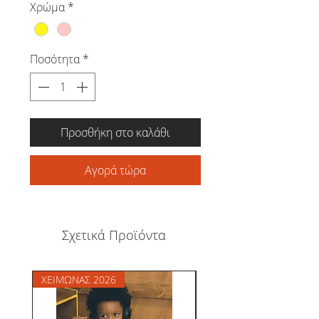
Χρώμα
*
Ποσότητα
*
Προσθήκη στο καλάθι
Αγορά τώρα
Σχετικά Προϊόντα
ΧΕΙΜΩΝΑΣ 2026
ΧΕΙΜΩΝΑΣ 2026