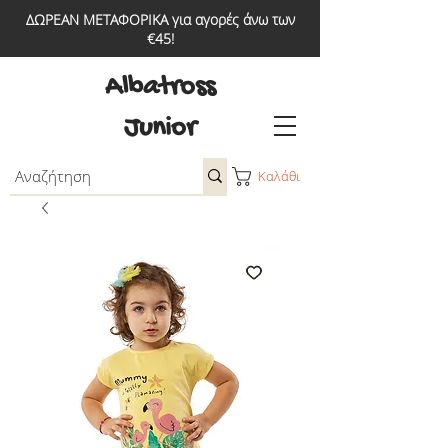
ΔΩΡΕΑΝ ΜΕΤΑΦΟΡΙΚΑ για αγορές άνω των
€45!
Albatross
Junior
Καλάθι