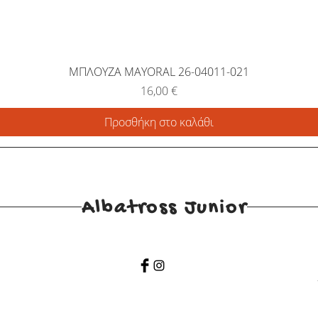
ΜΠΛΟΥΖΑ MAYORAL 26-04011-021
Τιμή
16,00 €
Προσθήκη στο καλάθι
Albatross Junior