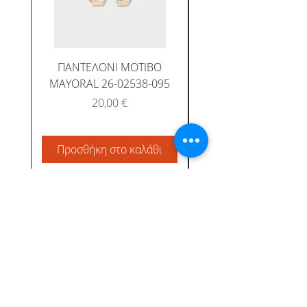
ΠΑΝΤΕΛΟΝΙ ΜΟΤΙΒΟ
MAYORAL 26-02538-095
Τιμή
20,00 €
Προσθήκη στο καλάθι
Προσθήκη στο καλ
Albatross Junior
Κεντρική
Το προφίλ μας