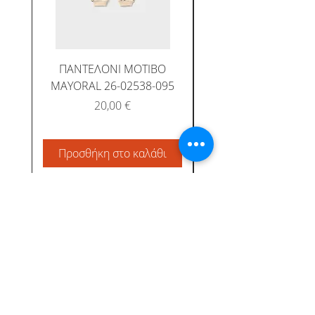
ΠΑΝΤΕΛΟΝΙ ΜΟΤΙΒΟ
MAYORAL 26-02538-095
Τιμή
20,00 €
Προσθήκη στο καλάθι
Προσθήκη στο καλ
Albatross Junior
Κεντρική
Το προφίλ μας