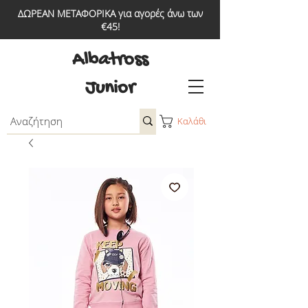
ΔΩΡΕΑΝ ΜΕΤΑΦΟΡΙΚΑ για αγορές άνω των
€45!
Albatross
Junior
Καλάθι