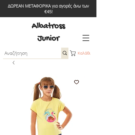
ΔΩΡΕΑΝ ΜΕΤΑΦΟΡΙΚΑ για αγορές άνω των
€45!
Albatross
Junior
Καλάθι