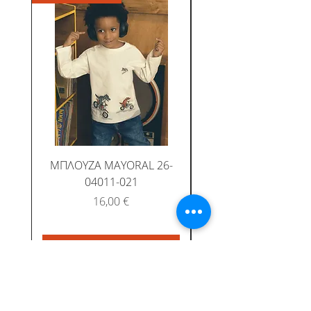
ΜΠΛΟΥΖΑ MAYORAL 26-
ΜΠΛΟΥΖΑ MAYORAL
04011-021
Τιμή
16,00 €
Προσθήκη στο καλάθι
Προσθήκη στο καλ