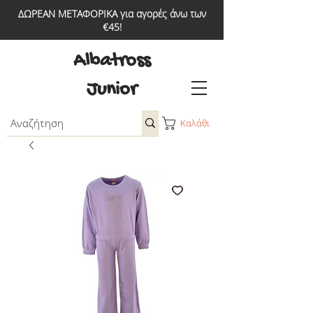
ΔΩΡΕΑΝ ΜΕΤΑΦΟΡΙΚΑ για αγορές άνω των
€45!
Albatross
Junior
Καλάθι