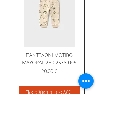
ΠΑΝΤΕΛΟΝΙ ΜΟΤΙΒΟ
MAYORAL 26-02538-095
Τιμή
20,00 €
Προσθήκη στο καλάθι
Προσθήκη στο καλ
Albatross Junior