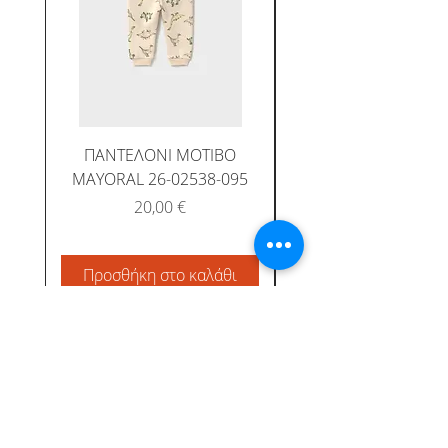
ΠΑΝΤΕΛΟΝΙ ΜΟΤΙΒΟ
MAYORAL 26-02538-095
Τιμή
20,00 €
Προσθήκη στο καλάθι
Προσθήκη στο καλ
Albatross Junior