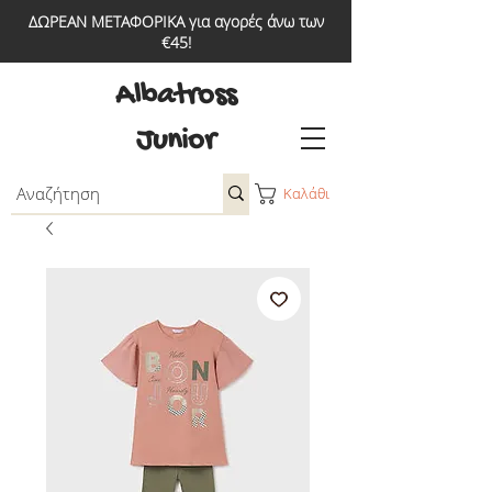
ΔΩΡΕΑΝ ΜΕΤΑΦΟΡΙΚΑ για αγορές άνω των
€45!
Albatross
Junior
Καλάθι