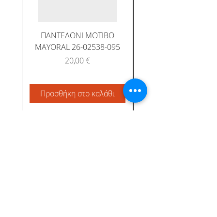
ΠΑΝΤΕΛΟΝΙ ΜΟΤΙΒΟ
MAYORAL 26-02538-095
Τιμή
20,00 €
Προσθήκη στο καλάθι
Προσθήκη στο καλ
Albatross Junior
Κεντρική
Το προφίλ μας
Αγόρι
Τρόποι Πληρωμής &