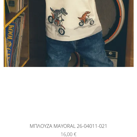
ΜΠΛΟΥΖΑ MAYORAL 26-04011-021
Τιμή
16,00 €