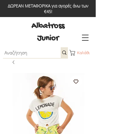
ΔΩΡΕΑΝ ΜΕΤΑΦΟΡΙΚΑ για αγορές άνω των
€45!
Albatross
Junior
Καλάθι