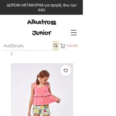
ΔΩΡΕΑΝ ΜΕΤΑΦΟΡΙΚΑ για αγορές άνω των
€45!
Albatross
Junior
Καλάθι