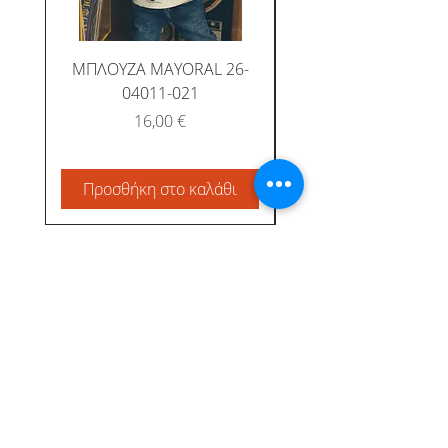
ΜΠΛΟΥΖΑ MAYORAL 26-
ΜΠΛΟΥΖΑ MAYORAL
04011-021
Τιμή
16,00 €
Προσθήκη στο καλάθι
Προσθήκη στο καλ
Albatross Junior
Κεντρική
Το προφίλ μας
Αγόρι
Τρόποι Πληρωμής &