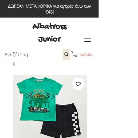
ΔΩΡΕΑΝ ΜΕΤΑΦΟΡΙΚΑ για αγορές άνω των
€45!
Albatross
Junior
Καλάθι