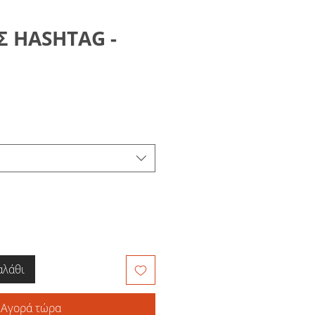
Σ HASHTAG -
αλάθι
Αγορά τώρα