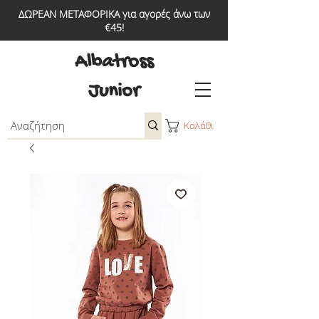
ΔΩΡΕΑΝ ΜΕΤΑΦΟΡΙΚΑ για αγορές άνω των
€45!
Albatross
Junior
Καλάθι