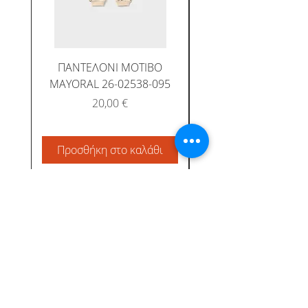
ΠΑΝΤΕΛΟΝΙ ΜΟΤΙΒΟ
MAYORAL 26-02538-095
Τιμή
20,00 €
Προσθήκη στο καλάθι
Προσθήκη στο καλ
Albatross Junior
Κεντρική
Το προφίλ μας