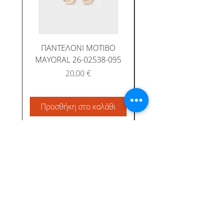
ΠΑΝΤΕΛΟΝΙ ΜΟΤΙΒΟ
MAYORAL 26-02538-095
Τιμή
20,00 €
Προσθήκη στο καλάθι
Προσθήκη στο καλ
Albatross Junior
Κεντρική
Το προφίλ μας