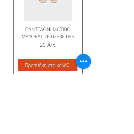
ΠΑΝΤΕΛΟΝΙ ΜΟΤΙΒΟ
MAYORAL 26-02538-095
Τιμή
20,00 €
Προσθήκη στο καλάθι
Προσθήκη στο καλ
Albatross Junior
Κεντρική
Το προφίλ μας