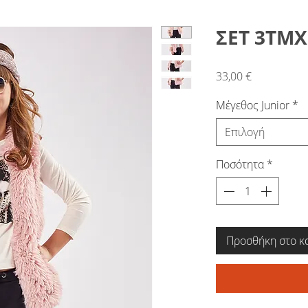
ΣΕΤ 3ΤΜΧ
Τιμή
33,00 €
Μέγεθος Junior
*
Επιλογή
Ποσότητα
*
Προσθήκη στο κ