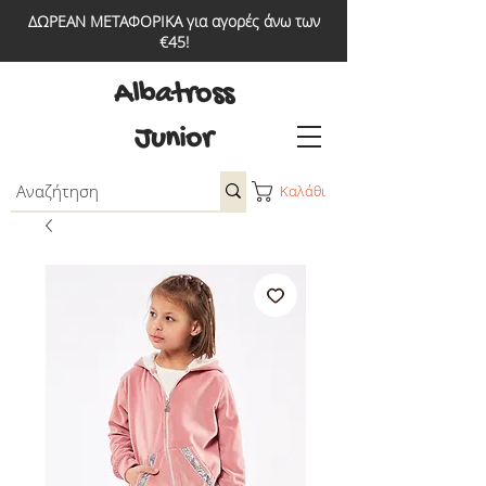
ΔΩΡΕΑΝ ΜΕΤΑΦΟΡΙΚΑ για αγορές άνω των
€45!
Albatross
Junior
Καλάθι