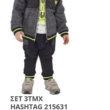
ΣΕΤ 3ΤΜΧ
HASHTAG 215631