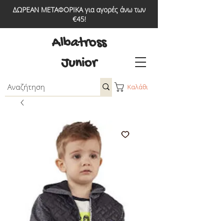
ΔΩΡΕΑΝ ΜΕΤΑΦΟΡΙΚΑ για αγορές άνω των
€45!
Albatross
Junior
Καλάθι