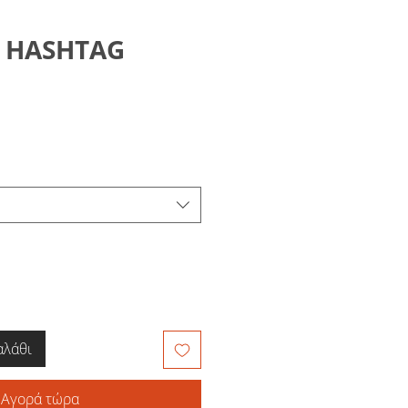
Χ HASHTAG
αλάθι
Αγορά τώρα