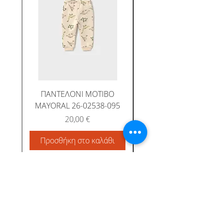
ΠΑΝΤΕΛΟΝΙ ΜΟΤΙΒΟ
MAYORAL 26-02538-095
Τιμή
20,00 €
Προσθήκη στο καλάθι
Προσθήκη στο καλ
Albatross Junior