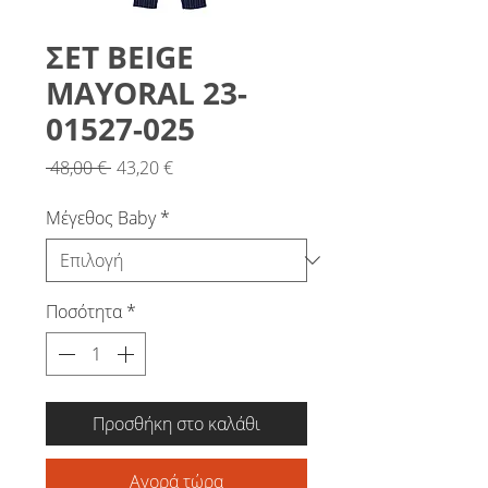
ΣΕΤ BEIGE
MAYORAL 23-
01527-025
Κανονική
Τιμή
 48,00 € 
43,20 €
τιμή
Έκπτωσης
Μέγεθος Baby
*
Ποσότητα
*
Προσθήκη στο καλάθι
Αγορά τώρα