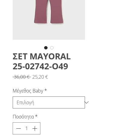
ΣΕΤ MAYORAL
25-02742-O49
Κανονική
Τιμή
 36,00 € 
25,20 €
τιμή
Έκπτωσης
Μέγεθος Baby
*
Ποσότητα
*