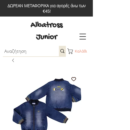
ΔΩΡΕΑΝ ΜΕΤΑΦΟΡΙΚΑ για αγορές άνω των
€45!
Albatross
Junior
Καλάθι