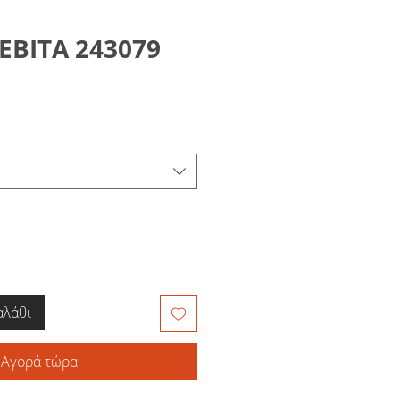
ΒΙΤΑ 243079
αλάθι
Αγορά τώρα