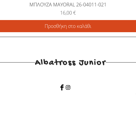
ΜΠΛΟΥΖΑ MAYORAL 26-04011-021
Τιμή
16,00 €
Προσθήκη στο καλάθι
Albatross Junior