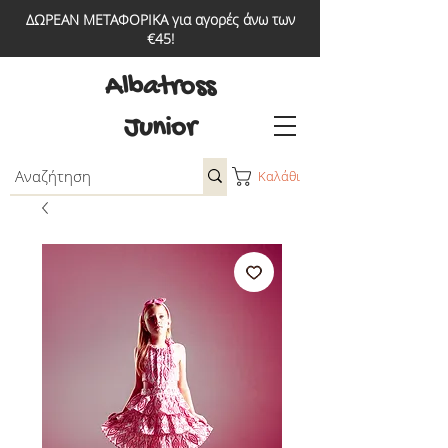
ΔΩΡΕΑΝ ΜΕΤΑΦΟΡΙΚΑ για αγορές άνω των
€45!
Albatross
Junior
Καλάθι