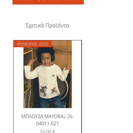
Σχετικά Προϊόντα
ΧΕΙΜΩΝΑΣ 2026
ΧΕΙΜΩΝΑΣ 2026
ΜΠΛΟΥΖΑ MAYORAL 26-
ΜΠΛΟΥΖΑ MAYORAL
04011-021
Τιμή
16,00 €